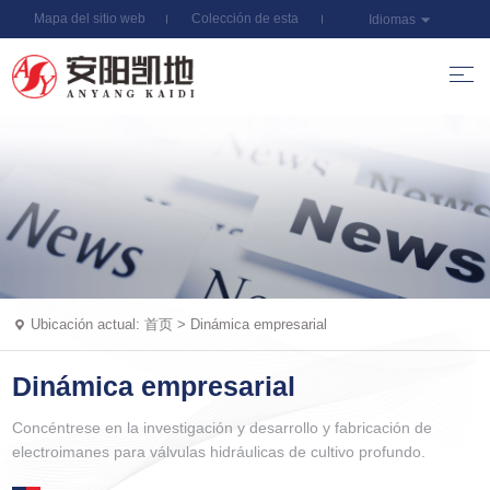
Mapa del sitio web
Colección de esta
Idiomas
estación
Ubicación actual:
首页
>
Dinámica empresarial
Dinámica empresarial
Concéntrese en la investigación y desarrollo y fabricación de
electroimanes para válvulas hidráulicas de cultivo profundo.