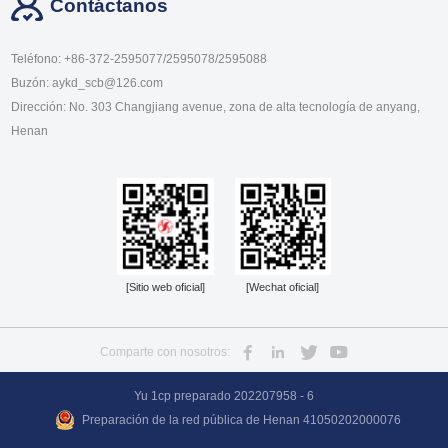
Contáctanos
Teléfono: +86-372-2595077/2595078/2595088
Buzón: aykd_scb@126.com
Dirección: No. 303 Changjiang avenue, zona de alta tecnología de anyang,
Henan
[Sitio web oficial]
[Wechat oficial]
Comparte con nosotros:
Yu 1cp preparado 202207958 - 6
Preparación de la red pública de Henan 41050202000076