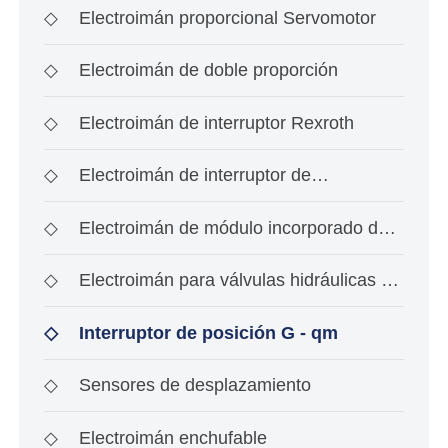
◇
Electroimán proporcional Servomotor
◇
Electroimán de doble proporción
◇
Electroimán de interruptor Rexroth
◇
Electroimán de interruptor de
investigación de ace
◇
Electroimán de módulo incorporado de
tipo interrup
◇
Electroimán para válvulas hidráulicas a
prueba de
◇
Interruptor de posición G - qm
◇
Sensores de desplazamiento
◇
Electroimán enchufable