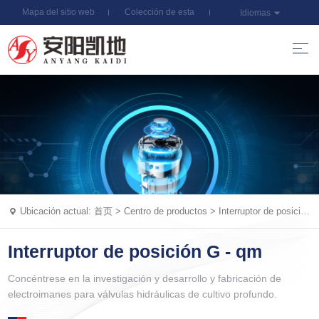
Mapa del sitio web
Colección de esta
Idiomas
estación
Ubicación actual:
首页
>
Centro de productos
>
Interruptor de posición
G - qm
Interruptor de posición G - qm
Concéntrese en la investigación y desarrollo y fabricación de
electroimanes para válvulas hidráulicas de cultivo profundo.