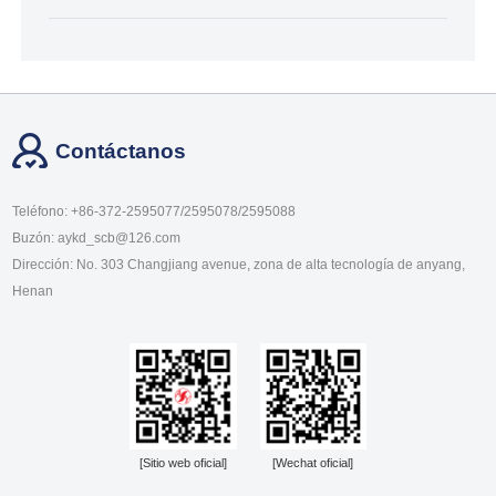
Contáctanos
Teléfono: +86-372-2595077/2595078/2595088
Buzón: aykd_scb@126.com
Dirección: No. 303 Changjiang avenue, zona de alta tecnología de anyang,
Henan
[Sitio web oficial]
[Wechat oficial]