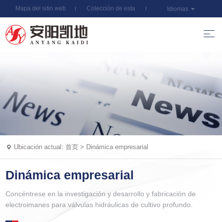
Mapa del sitio web
Colección de esta
Idiomas
estación
Ubicación actual:
首页
>
Dinámica empresarial
Dinámica empresarial
Concéntrese en la investigación y desarrollo y fabricación de
electroimanes para válvulas hidráulicas de cultivo profundo.