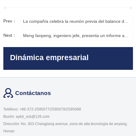
Prev：
La compañía celebra la reunión previa del balance de 2021
Next：
Meng fanpeng, ingeniero jefe, presenta un informe académico en la exposición internacional de tecnología de transmisión y control de energía de Asia
Dinámica empresarial
Contáctanos
Teléfono: +86-372-2595077/2595078/2595088
Buzón: aykd_scb@126.com
Dirección: No. 303 Changjiang avenue, zona de alta tecnología de anyang,
Henan