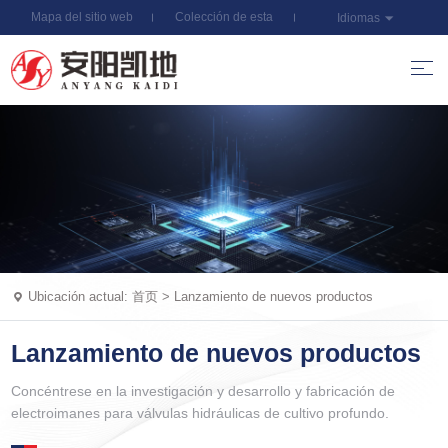
Mapa del sitio web
Colección de esta
Idiomas
estación
Ubicación actual:
首页
>
Lanzamiento de nuevos productos
Lanzamiento de nuevos productos
Concéntrese en la investigación y desarrollo y fabricación de
electroimanes para válvulas hidráulicas de cultivo profundo.