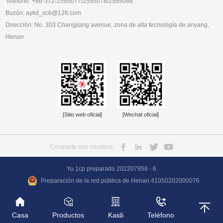
Teléfono: +86-372-2595077/2595078/2595088
Buzón: aykd_scb@126.com
Dirección: No. 303 Changjiang avenue, zona de alta tecnología de anyang,
Henan
[Sitio web oficial]
[Wechat oficial]
Comparte con nosotros:
Yu 1cp preparado 202207958 - 6
Preparación de la red pública de Henan 41050202000076
Casa
Productos
Kaidi
Teléfono