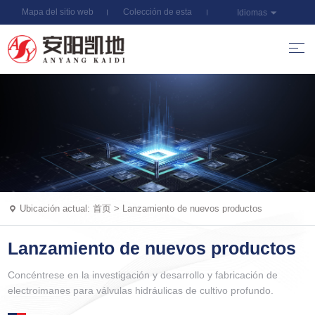
Mapa del sitio web
Colección de esta
Idiomas
estación
Ubicación actual:
首页
>
Lanzamiento de nuevos productos
Lanzamiento de nuevos productos
Concéntrese en la investigación y desarrollo y fabricación de
electroimanes para válvulas hidráulicas de cultivo profundo.