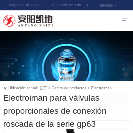
Mapa del sitio web
Colección de esta
Idiomas
estación
Ubicación actual:
首页
>
Centro de productos
>
Electroimán
proporcional Servomotor
Electroimán para válvulas
proporcionales de conexión
roscada de la serie gp63