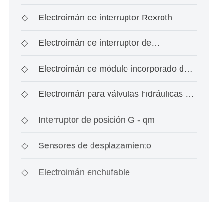
◇
Electroimán de interruptor Rexroth
◇
Electroimán de interruptor de
investigación de ace
◇
Electroimán de módulo incorporado de
tipo interrup
◇
Electroimán para válvulas hidráulicas a
prueba de
◇
Interruptor de posición G - qm
◇
Sensores de desplazamiento
◇
Electroimán enchufable