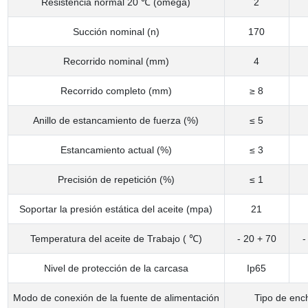
Resistencia normal 20 ℃ (omega)
2
Succión nominal (n)
170
Recorrido nominal (mm)
4
Recorrido completo (mm)
≥ 8
Anillo de estancamiento de fuerza (%)
≤ 5
Estancamiento actual (%)
≤ 3
Precisión de repetición (%)
≤ 1
Soportar la presión estática del aceite (mpa)
21
Temperatura del aceite de Trabajo ( ℃)
- 20 + 70
-
Nivel de protección de la carcasa
Ip65
Modo de conexión de la fuente de alimentación
Tipo de enc