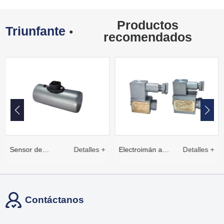
Productos
Triunfante
●
recomendados
Sensor de
Detalles +
Electroimán a
Detalles +
desplazamiento
prueba de
Contáctanos
lineal inducido
explosiones de la