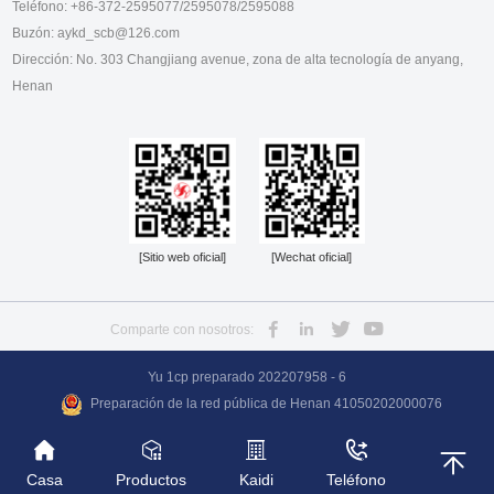
Teléfono: +86-372-2595077/2595078/2595088
gwef35 - 006
serie dtbbl
Buzón: aykd_scb@126.com
Dirección: No. 303 Changjiang avenue, zona de alta tecnología de anyang,
Henan
[Sitio web oficial]
[Wechat oficial]
Comparte con nosotros:
Yu 1cp preparado 202207958 - 6
Preparación de la red pública de Henan 41050202000076
Casa
Productos
Kaidi
Teléfono