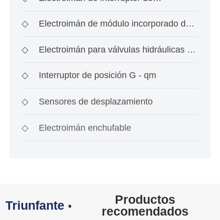
investigación de ace
◇
Electroimán de módulo incorporado de
tipo interrup
◇
Electroimán para válvulas hidráulicas a
prueba de
◇
Interruptor de posición G - qm
◇
Sensores de desplazamiento
◇
Electroimán enchufable
Productos
Triunfante
●
recomendados