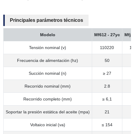
Principales parámetros técnicos
Modelo
Mf612 - 27yc
Mfj1
Tensión nominal (v)
110220
1
Frecuencia de alimentación (hz)
50
Succión nominal (n)
≥ 27
Recorrido nominal (mm)
2.8
Recorrido completo (mm)
≥ 6,1
Soportar la presión estática del aceite (mpa)
21
Voltaico inicial (va)
≤ 154
≤