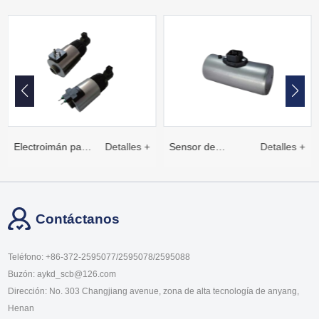
Electroimán para
Detalles +
Sensor de
Detalles +
válvulas
desplazamiento
Contáctanos
proporcionales
lineal inducido
Teléfono: +86-372-2595077/2595078/2595088
de conexión
gwef35 - 006
Buzón: aykd_scb@126.com
Dirección: No. 303 Changjiang avenue, zona de alta tecnología de anyang,
roscada de la
Henan