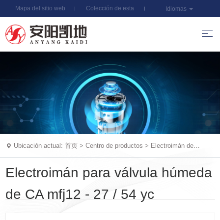
Mapa del sitio web
Colección de esta
Idiomas
estación
Ubicación actual:
首页
>
Centro de productos
>
Electroimán de
interruptor Rexroth
Electroimán para válvula húmeda
de CA mfj12 - 27 / 54 yc